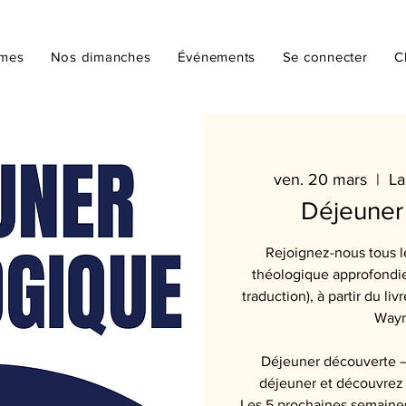
mmes
Nos dimanches
Événements
Se connecter
C
ven. 20 mars
  |  
La
Déjeuner
Rejoignez-nous tous l
théologique approfondie
traduction), à partir du l
Wayn
Déjeuner découverte –
déjeuner et découvrez 
Les 5 prochaines semaines 