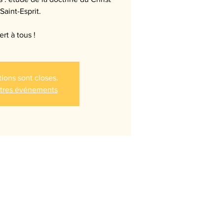
Saint-Esprit.
rt à tous !
tions sont closes.
utres événements