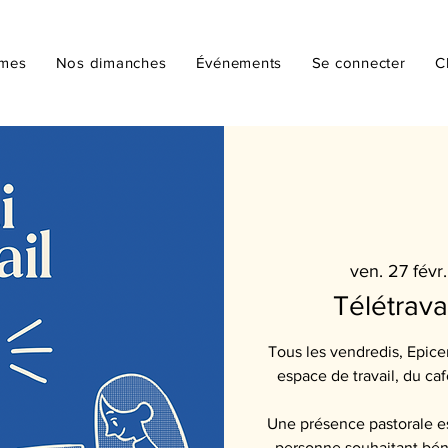
mmes
Nos dimanches
Événements
Se connecter
C
ven. 27 févr.
Télétrava
Tous les vendredis, Epicen
espace de travail, du c
Une présence pastorale e
personne souhaitant béné