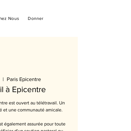
hez Nous
Donner
  |  
Paris Epicentre
il à Epicentre
tre est ouvert au télétravail. Un
afé et une communauté amicale.
st également assurée pour toute
ficier d'un soutien pastoral ou