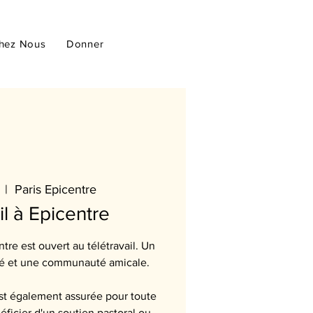
hez Nous
Donner
  |  
Paris Epicentre
il à Epicentre
tre est ouvert au télétravail. Un
afé et une communauté amicale.
st également assurée pour toute
ficier d'un soutien pastoral ou