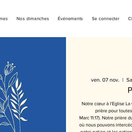
mmes
Nos dimanches
Événements
Se connecter
C
ven. 07 nov.
  |  
Sa
P
Notre cœur à l'Eglise La
prière pour toutes 
Marc 11:17). Notre prière
où nous pouvons intercéde
notre nation et les nati