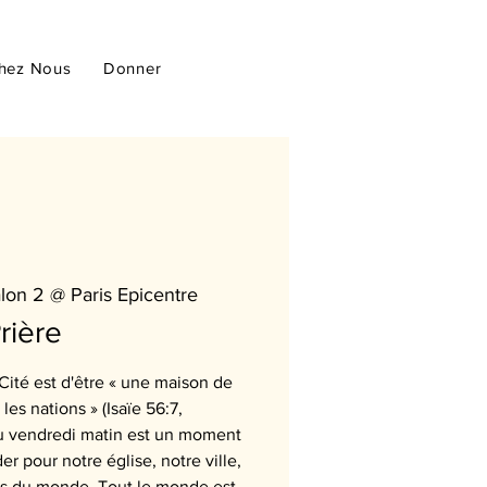
hez Nous
Donner
lon 2 @ Paris Epicentre
rière
 Cité est d'être « une maison de
les nations » (Isaïe 56:7,
 du vendredi matin est un moment
r pour notre église, notre ville,
ons du monde. Tout le monde est