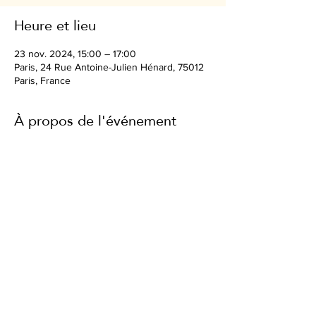
Heure et lieu
23 nov. 2024, 15:00 – 17:00
Paris, 24 Rue Antoine-Julien Hénard, 75012
Paris, France
À propos de l'événement
Inscription ici
https://docs.google.com/forms/d/e/1FAIpQLS
efvcxKGq6O280wZZ8gP0UQXZlS9-
E9RQkVPBGjRRW8_gQFaA/viewform?
usp=sf_link
Partager cet événement