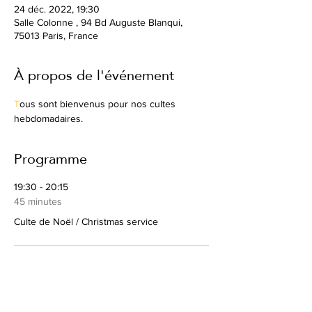
24 déc. 2022, 19:30
Salle Colonne , 94 Bd Auguste Blanqui,
75013 Paris, France
À propos de l'événement
T
ous sont bienvenus pour nos cultes 
hebdomadaires.
Programme
19:30 - 20:15
45 minutes
Culte de Noël / Christmas service
20:15 - 20:45
30 minutes
Apéro / verre de l’amitié