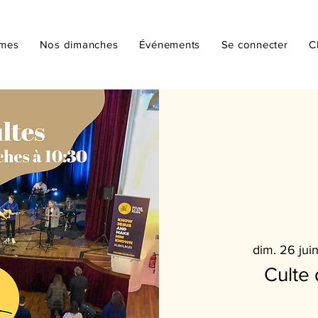
mmes
Nos dimanches
Événements
Se connecter
C
dim. 26 jui
Culte 