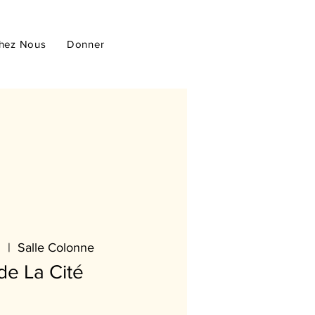
hez Nous
Donner
n
  |  
Salle Colonne
de La Cité