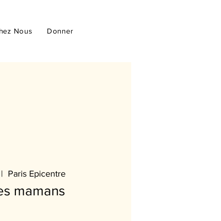
hez Nous
Donner
 |  
Paris Epicentre
es mamans