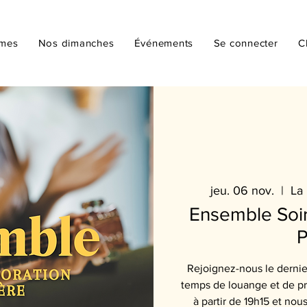
mmes
Nos dimanches
Événements
Se connecter
C
jeu. 06 nov.
  |  
La 
Ensemble Soir
P
Rejoignez-nous le dernie
temps de louange et de pri
à partir de 19h15 et nou