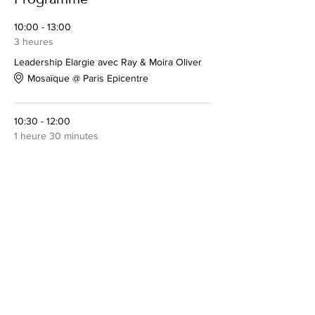
Programme
10:00 - 13:00
3 heures
Leadership Elargie avec Ray & Moira Oliver
Mosaïque @ Paris Epicentre
10:30 - 12:00
1 heure 30 minutes
Culte hebdo
Auditorium @ Paris Epicentre
Tout voir
Partager cet événement